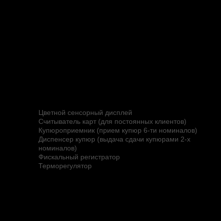
Терминал оплаты парковки серии Premium
Автоматический терминал оплаты Card Park
Premium-APAY-ST
Card Park Premium –APAY-ST предназначен для
приема оплаты за парковку.
Компоненты:
Контроллер
Цветной сенсорный дисплей
Считыватель карт (для постоянных клиентов)
Купюроприемник (прием купюр 6-ти номиналов)
Диспенсер купюр (выдача сдачи купюрами 2-х
номиналов)
Фискальный регистратор
Терморегулятор
Опции:
Голосовая IP-связь для связи с оператором
Банковский терминал (для оплаты картами
Visa и Master Card)