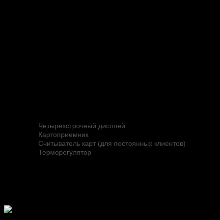
Опции:
Голосовая IP-связь для связи с оператором
Card Park-EXT-2
Двухуровневая выездная стойка устанавливается на
выезде с территории парковки.
Компоненты:
Контроллер
Четырехстрочный дисплей
Картоприемник
Считыватель карт (для постоянных клиентов)
Терморегулятор
Опции:
Голосовая IP-связь для связи с оператором