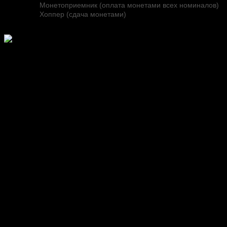
Монетоприемник (оплата монетами всех номиналов)
Хоппер (сдача монетами)
Принцип работы
системы card park
На въезде
Клиент подъезжает к въездной стойке, нажимает
соответствующую кнопку и получает магнитную
карту. Шлагбаум открывается, и клиент заезжает на
территорию парковки.
Постоянные клиенты прикладывают свою карту к
считывателю.