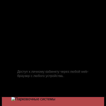
Преимущества для арендатора ТЦ:
Компания RPS предоставляет Арендаторам
Торгового Центра удобные и простые
инструменты для работы с паркингом и его
гостями в «Личном Кабинете Арендатора». С их
помощью Арендатор может осуществлять
следующие действия:
Генерация приглашений для гостей;
Активация скидок гостям, въехавшим по
многоразовой карте;
Возможность выбора тарифа для гостя;
Просмотр статистики по использованию
парковочного пространства ТЦ гостями и
сотрудниками Арендатора;
Доступ к личному кабинету через любой web-
браузер с любого устройства.