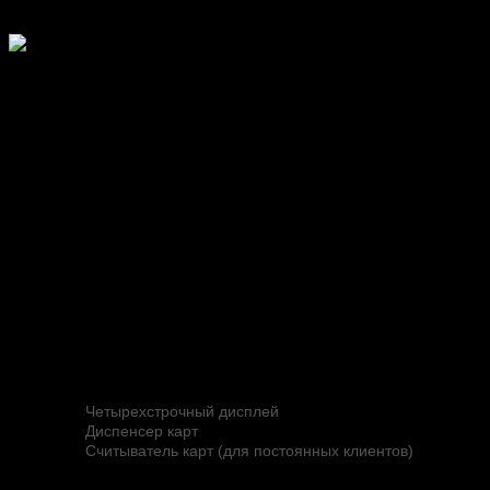
Двухуровневые стойки въезда/выезда
Специально для логистических центров разработаны
двухуровневые стойки въезда и выезда, которыми
удобно пользоваться как водителям легковых, так и
грузовых автомобилей
Card Park-ENT-2
Двухуровневая въездная стойка устанавливается на
въезде на территорию парковки.
Компоненты:
Контроллер
Четырехстрочный дисплей
Диспенсер карт
Считыватель карт (для постоянных клиентов)
Терморегулятор