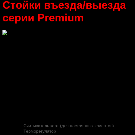
Стойки въезда/выезда
серии Premium
Card Park Premium-ENT
Въездная стойка Card Park-ENT устанавливается на
въезде на территорию парковки.
Компоненты:
Контроллер
Четырехстрочный дисплей
Диспенсер карт
Считыватель карт (для постоянных клиентов)
Терморегулятор